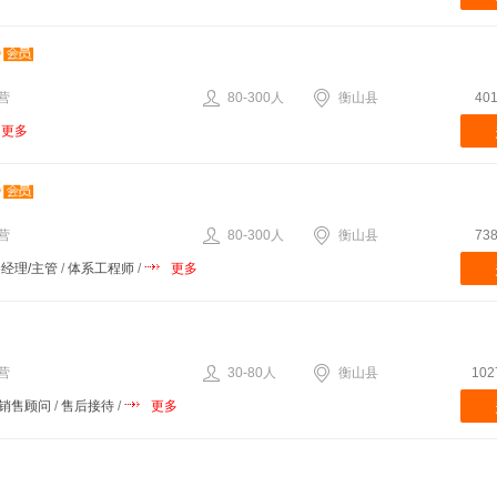
营
80-300人
衡山县
40
更多
营
80-300人
衡山县
73
经理/主管
/
体系工程师
/
更多
营
30-80人
衡山县
10
销售顾问
/
售后接待
/
更多