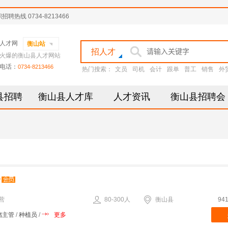
线 0734-8213466
人才网
衡山站
招人才
火爆的衡山县人才网站
电话：
0734-8213466
热门搜索：
文员
司机
会计
跟单
普工
销售
外
县招聘
衡山县人才库
人才资讯
衡山县招聘会
营
80-300人
衡山县
94
储主管
/
种植员
/
更多