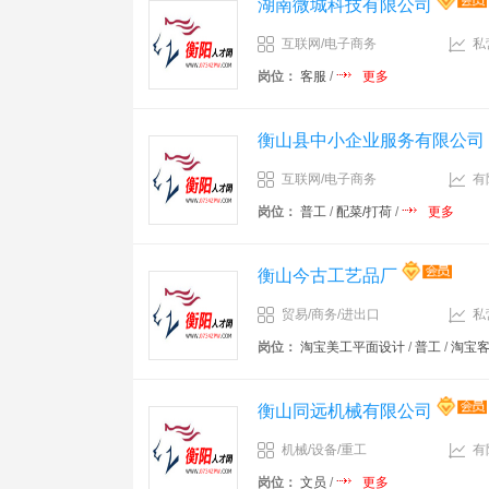
湖南微城科技有限公司
互联网/电子商务
私
岗位：
客服
/
更多
衡山县中小企业服务有限公司
互联网/电子商务
有
岗位：
普工
/
配菜/打荷
/
更多
衡山今古工艺品厂
贸易/商务/进出口
私
岗位：
淘宝美工平面设计
/
普工
/
淘宝
衡山同远机械有限公司
机械/设备/重工
有
岗位：
文员
/
更多