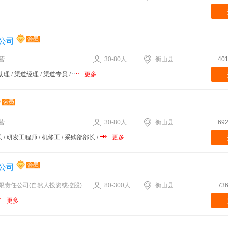
多
公司
营
30-80人
衡山县
40
助理
/
渠道经理
/
渠道专员
/
更多
营
30-80人
衡山县
69
长
/
研发工程师
/
机修工
/
采购部部长
/
更多
公司
限责任公司(自然人投资或控股)
80-300人
衡山县
73
更多