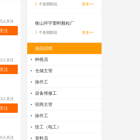
1
个在招职位
更多>>
65人关注
衡山环宇塑料颗粒厂
关注
1
个在招职位
更多>>
衡阳招聘
种植员
82人关注
关注
仓储主管
操作工
设备维修工
23人关注
招商主管
关注
操作工
技工（电工）
80人关注
资料员