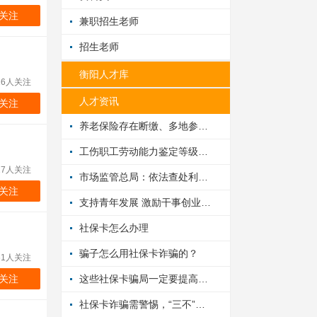
关注
兼职招生老师
招生老师
衡阳人才库
16人关注
人才资讯
关注
养老保险存在断缴、多地参保应如何处理？
工伤职工劳动能力鉴定等级发生变化时，工伤待遇如何调整？
27人关注
市场监管总局：依法查处利用团体标准乱收费、违规制定标准等行为
关注
支持青年发展 激励干事创业——多地创新工作方法、强化服务保障
社保卡怎么办理
骗子怎么用社保卡诈骗的？
61人关注
关注
这些社保卡骗局一定要提高警惕！
社保卡诈骗需警惕，“三不”原则要牢记！