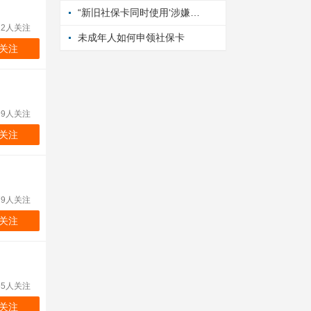
“新旧社保卡同时使用‘涉嫌违规’”系骗局（2026·06·04）
22人关注
未成年人如何申领社保卡
关注
99人关注
关注
79人关注
关注
65人关注
关注