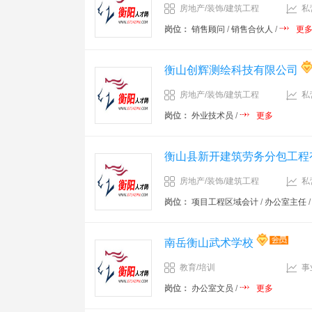
房地产/装饰/建筑工程
私
岗位：
销售顾问
/
销售合伙人
/
更
衡山创辉测绘科技有限公司
房地产/装饰/建筑工程
私
岗位：
外业技术员
/
更多
衡山县新开建筑劳务分包工程
房地产/装饰/建筑工程
私
岗位：
项目工程区域会计
/
办公室主任
南岳衡山武术学校
教育/培训
事
岗位：
办公室文员
/
更多