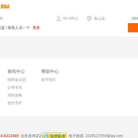
营
80-300人
衡山县
96
总监
/
研发人员
/
更多
资讯中心
帮助中心
招聘会信息
新手指引
公考专区
求职攻略
创业专栏
34-8213466
业务咨询QQ
电子邮箱:
1029127559@qq.com