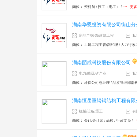
岗位：
资料员
/
技工（电工）
/
更
湖南华恩投资有限公司衡山分
房地产/装饰/建筑工程
私
岗位：
土建工程主管/副经理
/
人力行政
湖南皕成科技股份有限公司
电力/能源/矿产业
私
岗位：
环保公司总经理
/
品质管理部部
湖南恒岳重钢钢结构工程有限
机械/设备/重工
有
岗位：
会计/会计师
/
品检
/
行政文员
/