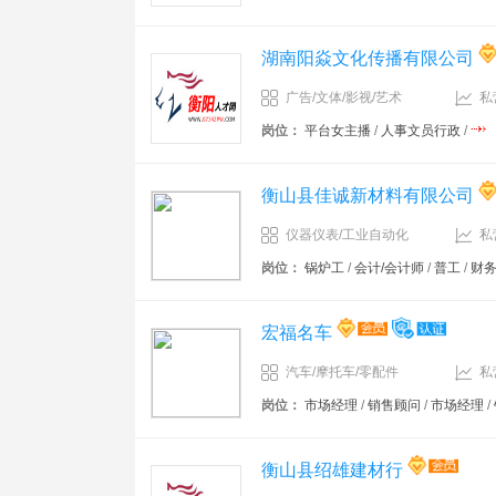
湖南阳焱文化传播有限公司
广告/文体/影视/艺术
私
岗位：
平台女主播
/
人事文员行政
/
衡山县佳诚新材料有限公司
仪器仪表/工业自动化
私
岗位：
锅炉工
/
会计/会计师
/
普工
/
财务
宏福名车
汽车/摩托车/零配件
私
岗位：
市场经理
/
销售顾问
/
市场经理
/
衡山县绍雄建材行