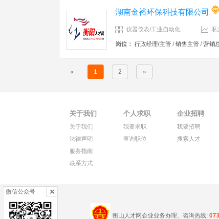
湖南金裕环保科技有限公司
仪器仪表/工业自动化
私
岗位：
行政经理/主管
/
销售主管
/
营销
«
1
2
»
关于我们
个人求职
企业招聘
关于我们
我要求职
我要招聘
法律声明
查询职位
搜索人才
服务指南
联系方式
微信公众号
衡山人才网企业业务办理、咨询热线:
07