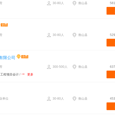
营
30-80人
衡山县
58
多
营
30-80人
衡山县
52
有限公司
营
300-500人
衡山县
63
/
工程项目会计
/
更多
业单位
30-80人
衡山县
45