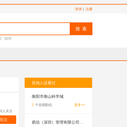
·登录
|
·注册
搜 索
贸
助理
其他人还看过
衡阳市衡山科学城
2
个在招职位
更多>>
18人关注
关注
易信（深圳）管理有限公司湖南分公司