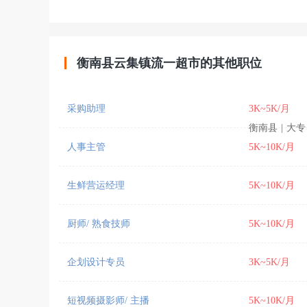
衡南县云集镇流一超市的其他职位
采购助理
3K~5K/月
衡南县
|
大专
人事主管
5K~10K/月
生鲜营运经理
5K~10K/月
厨师/ 熟食技师
5K~10K/月
企划设计专员
3K~5K/月
短视频摄影师/ 主播
5K~10K/月