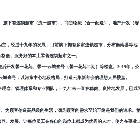
行，旗下有连锁超市（流一超市）、商贸物流（合一配送）、地产开发（馨
为主，经过十九年的发展，目前旗下拥有多家连锁超市，分布衡南县等地
价格低、服务好的本土零售连锁超市之一。
开发馨一花苑、馨一·云城壹号（馨一花苑二期）等楼盘。2019年，公
云城壹号，以河东中心地段格局，打造云集新都会的理想人居楼盘。
理念、管理体系和专业团队，十九年来一直在稳健、良性地发展，已成
一、为顾客创造高品质的生活，满足顾客的需求至始至终是我们的追求。
培养、发展。让每位员工在各自的岗位上都成为优秀的人才，使之在事业