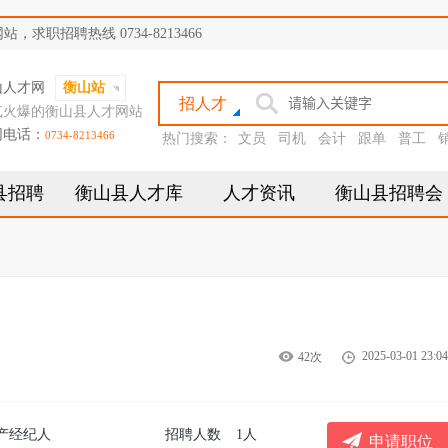
职招聘热线 0734-8213466
山人才网
衡山站
招人才
气火爆的衡山县人才网站
网电话：
0734-8213466
热门搜索：
文员
司机
会计
跟单
普工
县招聘
衡山县人才库
人才资讯
衡山县招聘会
2025-03-01 23:04
42次
产经纪人
招聘人数
1人
申请职位