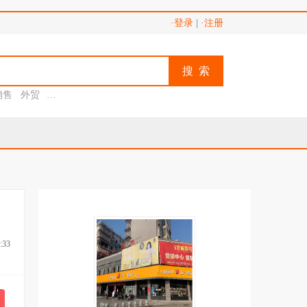
·登录
|
·注册
搜 索
销售
外贸
助理
:33