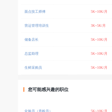
面点技工师傅
5K~10K/月
营运管理培训生
3K~5K/月
储备店长
5K~10K/月
总监助理
5K~10K/月
生鲜采购员
5K~10K/月
您可能感兴趣的职位
化验员（质检员）
5K~10K/月